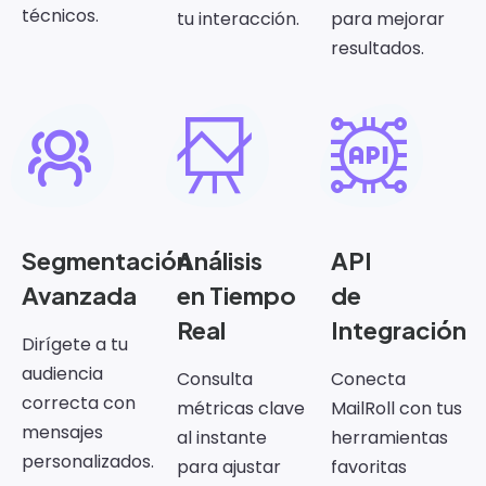
técnicos.
tu interacción.
para mejorar
resultados.
Segmentación
Análisis
API
Avanzada
en Tiempo
de
Real
Integración
Dirígete a tu
audiencia
Consulta
Conecta
correcta con
métricas clave
MailRoll con tus
mensajes
al instante
herramientas
personalizados.
para ajustar
favoritas