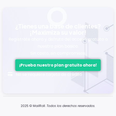
¿Tienes una base de clientes?
¡Maximiza su valor!
Regístrate ahora y disfruta del acceso gratuito a
nuestro plan básico.
Sin costo, sin compromisos.
¡Prueba nuestro plan gratuito ahora!
No se requiere tarjeta de crédito
2025 © MailRoll.
Todos los derechos reservados.