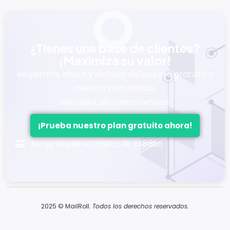
¿Tienes una base de clientes?
¡Maximiza su valor!
Regístrate ahora y disfruta del acceso gratuito a
nuestro plan básico.
Sin costo, sin compromisos.
¡Prueba nuestro plan gratuito ahora!
No se requiere tarjeta de crédito
2025 © MailRoll.
Todos los derechos reservados.